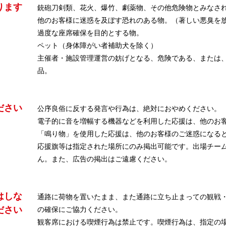
ります
銃砲刀剣類、花火、爆竹、劇薬物、その他危険物とみなさ
他のお客様に迷惑を及ぼす恐れのある物。（著しい悪臭を
過度な座席確保を目的とする物。
ペット（身体障がい者補助犬を除く）
主催者・施設管理運営の妨げとなる、危険である、または
品。
ださい
公序良俗に反する発言や行為は、絶対におやめください。
電子的に音を増幅する機器などを利用した応援は、他のお
「鳴り物」を使用した応援は、他のお客様のご迷惑になる
応援旗等は指定された場所にのみ掲出可能です。出場チー
ん。また、広告の掲出はご遠慮ください。
はしな
通路に荷物を置いたまま、また通路に立ち止まっての観戦
ださい
の確保にご協力ください。
観客席における喫煙行為は禁止です。喫煙行為は、指定の