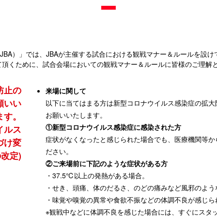
JBA）」では、JBAが主催する試合における観戦マナー＆ルールを設け
て頂くために、試合会場においての観戦マナー＆ルールに皆様のご理解
防止の
来場に関して
願いい
以下に当てはまる方は新型コロナウイルス感染症の拡大
ます。
お願いいたします。
①新型コロナウイルス感染症に感染された方
ウイルス
症状がなくなったと感じられた場合でも、医療機関等か
づけ変
ださい。
改定)
②ご来場前に下記のような症状がある方
・37.5℃以上の発熱がある場合。
・せき、頭痛、体のだるさ、のどの痛みなど風邪のよう
・味覚や嗅覚の異常や食欲不振などの体調不良が感じら
※観戦中などに体調不良を感じた場合には、すぐにスタ