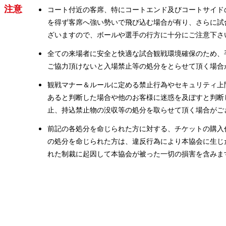
注意
コート付近の客席、特にコートエンド及びコートサイド
を得ず客席へ強い勢いで飛び込む場合が有り、さらに試
ざいますので、ボールや選手の行方に十分にご注意下さ
全ての来場者に安全と快適な試合観戦環境確保のため、
ご協力頂けないと入場禁止等の処分をとらせて頂く場合
観戦マナー＆ルールに定める禁止行為やセキュリティ上
あると判断した場合や他のお客様に迷惑を及ぼすと判断
止、持込禁止物の没収等の処分を取らせて頂く場合がご
前記の各処分を命じられた方に対する、チケットの購入
の処分を命じられた方は、違反行為により本協会に生じ
れた制裁に起因して本協会が被った一切の損害を含みま