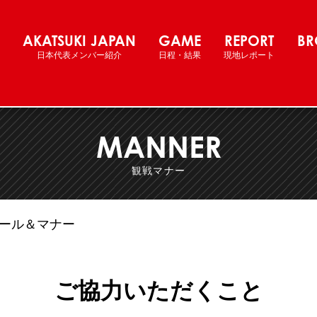
ットボール女子日本代表 国際強化試合
AKATSUKI JAPAN
GAME
REPORT
BR
日本代表メンバー紹介
日程・結果
現地レポート
MANNER
観戦マナー
ール＆マナー
ご協力いただくこと