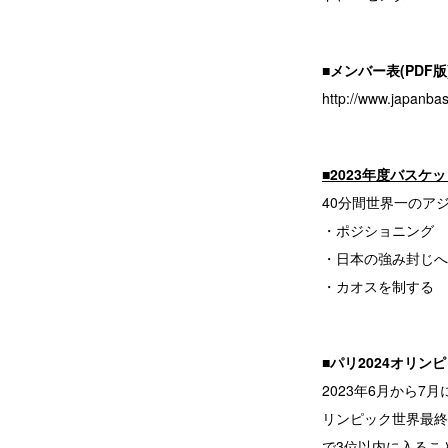
■メンバー表(PDF
http://www.japanba
■2023年度バス
40分間世界一のアジリ
・ポジショニング
・日本の強み封じへ
・カオスを制する
■パリ2024オリ
2023年6月から7
リンピック世界最終
で3位以内に入るこ