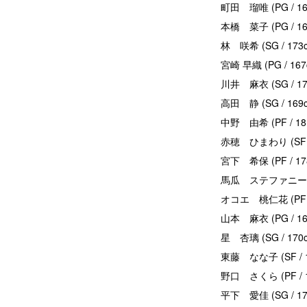
町田 瑠唯 (PG / 
本橋 菜子 (PG / 
林 咲希 (SG / 
宮崎 早織 (PG / 
川井 麻衣 (SG / 
高田 静 (SG / 1
中野 由希 (PF / 
赤穂 ひまわり (SF 
宮下 希保 (PF / 
馬瓜 ステファニー (
オコエ 桃仁花 (PF / 
山本 麻衣 (PG / 
星 杏璃 (SG / 1
東藤 なな子 (SF /
野口 さくら (PF /
平下 愛佳 (SG / 