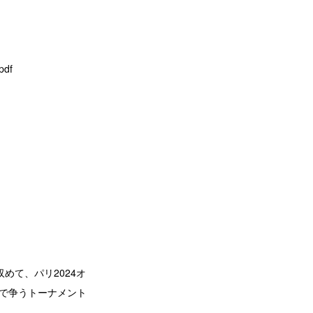
pdf
収めて、パリ2024オ
ムで争うトーナメント