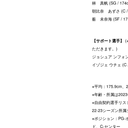
林 真帆 (SG / 1
朝比奈 あずさ (C / 
薮 未奈海 (SF / 1
【サポート選手】
(
ただきます。)
ジョシュア ンフォンノ
イゾジェ ウチェ (C
※平均：175.9cm、2
※年齢・所属は202
※自由契約選手リス
22-23シーズン所
※ポジション：PG-
ド、C-センター