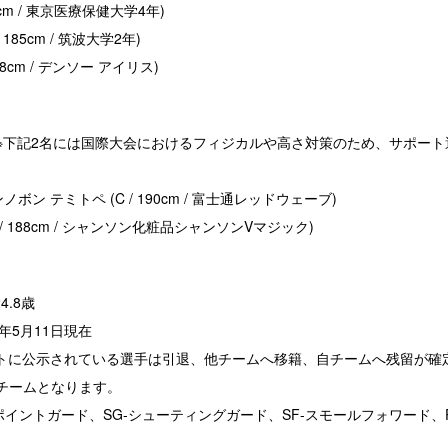
74cm / 東京医療保健大学4年)
185cm / 筑波大学2年)
78cm / デンソー アイリス)
※下記2名には国際大会におけるフィジカルや高さ対策のため、サポー
ボン テミトペ (C / 190cm / 富士通レッドウェーブ)
 / 188cm / シャンソン化粧品シャンソンVマジック)
4.8歳
3年5月11日現在
トに公示されている選手は引退、他チームへ移籍、自チームへ残留が確
属チームとなります。
ポイントガード、SG-シューティングガード、SF-スモールフォワード、