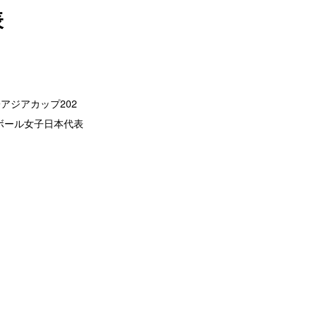
表
子アジアカップ202
ボール女子日本代表